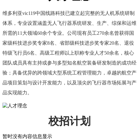
维多利亚vic119中国线路科技已建立起完整的无人机系统研制
体系，专业设置涵盖无人飞行器系统研发、生产、综保和运维
所需的11大领域60余个专业。公司现有员工270余名曾获得国
家级科技进步奖专家8名、省部级科技进步奖专家20名、退役
特级飞行员6名、高级工程师以上职称专业人才50余名，核心
团队成员具有主持或参与多型知名航空装备研发制造的成功经
验；具备优异的跨领域大型系统工程管理能力，卓越的航空产
品项目策划与设计开发能力，以及顶尖的飞行器市场拓展与产
品实现能力。
校招计划
暂时没有内容信息显示