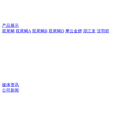
产品展示
双尾蝎
双尾蝎A
双尾蝎B
双尾蝎D
摩云金翅
混江龙
没羽箭
媒体资讯
公司新闻