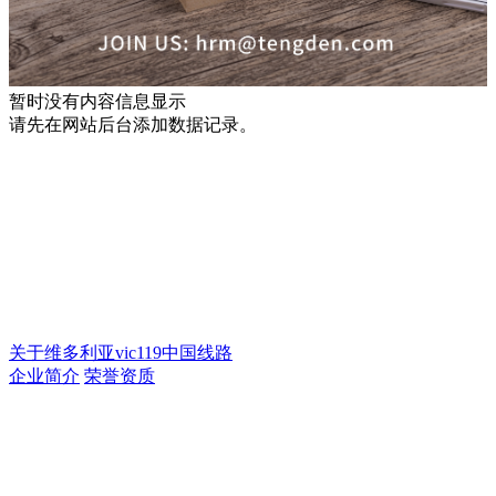
暂时没有内容信息显示
请先在网站后台添加数据记录。
关于维多利亚vic119中国线路
企业简介
荣誉资质