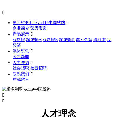

关于维多利亚vic119中国线路

企业简介
荣誉资质
产品展示

双尾蝎
双尾蝎A
双尾蝎B
双尾蝎D
摩云金翅
混江龙
没
羽箭
媒体资讯

公司新闻
人力资源

社会招聘
校园招聘
联系我们

在线留言


人才理念